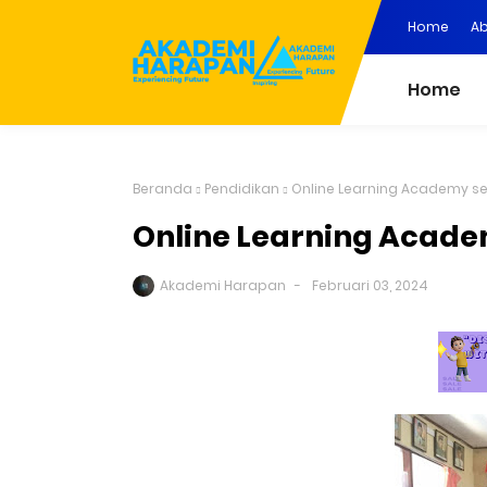
Home
A
Home
Beranda
Pendidikan
Online Learning Academy se
Online Learning Acade
Akademi Harapan
Februari 03, 2024