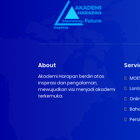
About
Servi
Akademi Harapan berdiri atas
MOE
inspirasi dan pengalaman,
Lont
mewujudkan visi menjadi akademi
terkemuka.
Onli
Baha
Pers