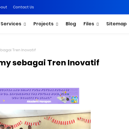
bout
Contact Us
Services
Projects
Blog
Files
Sitemap
bagai Tren Inovatif
my sebagai Tren Inovatif