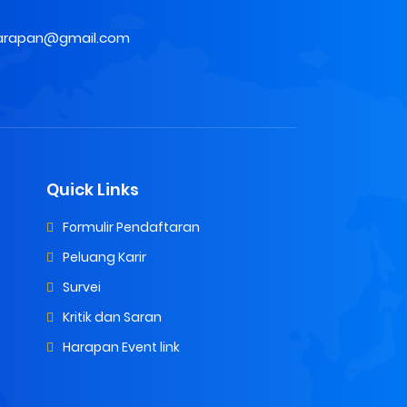
harapan@gmail.com
Quick Links
Formulir Pendaftaran
Peluang Karir
Survei
Kritik dan Saran
Harapan Event link