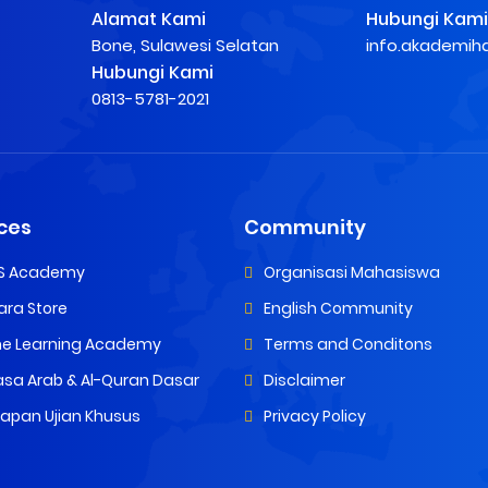
Alamat Kami
Hubungi Kami
Bone, Sulawesi Selatan
info.akademi
Hubungi Kami
0813-5781-2021
ces
Community
S Academy
Organisasi Mahasiswa
ara Store
English Community
ne Learning Academy
Terms and Conditons
sa Arab & Al-Quran Dasar
Disclaimer
iapan Ujian Khusus
Privacy Policy