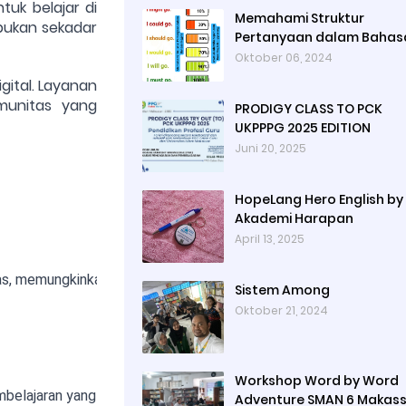
tuk belajar di
Memahami Struktur
 bukan sekadar
Pertanyaan dalam Bahas
Inggris
Oktober 06, 2024
gital. Layanan
munitas yang
PRODIGY CLASS TO PCK
UKPPPG 2025 EDITION
Juni 20, 2025
HopeLang Hero English by
Akademi Harapan
April 13, 2025
 memungkinkan teman-teman belajar bersama dari seluruh penj
Sistem Among
Oktober 21, 2024
Workshop Word by Word
mbelajaran yang menjembatani antara kebutuhan modern dan tradi
Adventure SMAN 6 Makass